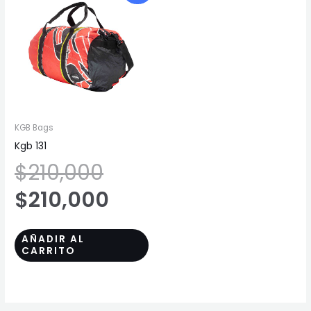
precio
precio
original
actual
era:
es:
$210,000.
$210,000.
KGB Bags
Kgb 131
$
210,000
$
210,000
AÑADIR AL
CARRITO