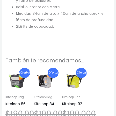
y forro de poliester.
Bolsillo interior con cierre.
Medidas: 34cm de alto x 40cm de ancho aprox. y
16cm de profundidad
21,8 lts de capacidad.
También te recomendamos…
El
El
El
El
El
El
¡Oferta!
¡Oferta!
¡Oferta!
precio
precio
precio
precio
precio
precio
original
actual
original
actual
original
actual
Kiteloop Bag
Kiteloop Bag
Kiteloop Bag
era:
es:
era:
es:
era:
es:
Kiteloop 86
Kiteloop 84
Kiteloop 92
$
190,000
$
190,000
$
190,000
$190,000.
$190,000.
$190,000.
$190,000.
$190,000.
$190,000.