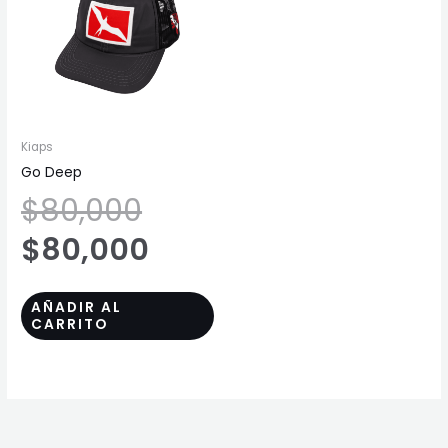
original
actual
era:
es:
$80,000.
$80,000.
Kiaps
Go Deep
$
80,000
$
80,000
AÑADIR AL
CARRITO