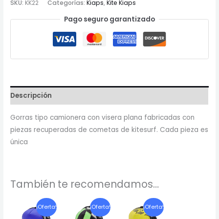
SKU:
KK22
Categorías:
Kiaps
,
Kite Kiaps
Pago seguro garantizado
Descripción
Gorras tipo camionera con visera plana fabricadas con
piezas recuperadas de cometas de kitesurf. Cada pieza es
única
También te recomendamos…
El
El
El
El
El
El
¡Oferta!
¡Oferta!
¡Oferta!