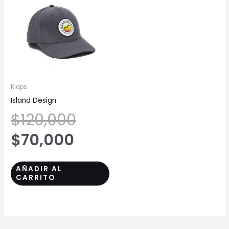
precio
precio
actual
original
es:
era:
$70,000.
$120,000.
Kiaps
Island Design
$
120,000
$
70,000
AÑADIR AL
CARRITO