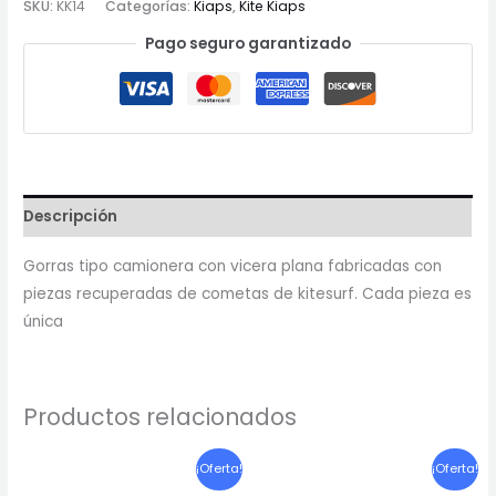
SKU:
KK14
Categorías:
Kiaps
,
Kite Kiaps
Pago seguro garantizado
Descripción
Gorras tipo camionera con vicera plana fabricadas con
piezas recuperadas de cometas de kitesurf. Cada pieza es
única
Productos relacionados
El
El
El
El
¡Oferta!
¡Oferta!